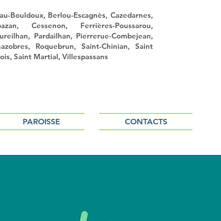
au-Bouldoux, Berlou-Escagnès, Cazedarnes,
azan, Cessenon, Ferrières-Poussarou,
reilhan, Pardailhan, Pierrerue-Combejean,
nazobres, Roquebrun, Saint-Chinian, Saint
is, Saint Martial, Villespassans
PAROISSE
CONTACTS